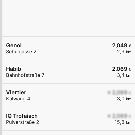
Genol
2,049
€
Schulgasse 2
2,9
km
Habib
2,069
€
Bahnhofstraße 7
3,4
km
Viertler
≥ 2,069
€
Kalwang 4
3,0
km
IQ Trofaiach
≥ 2,069
€
Pulverstraße 2
15,8
km