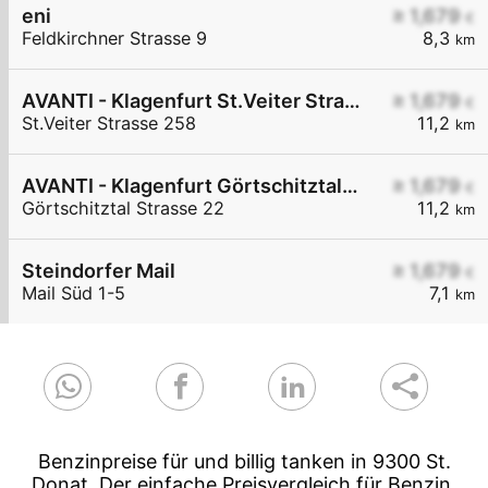
eni
≥ 1,679
€
Feldkirchner Strasse 9
8,3
km
AVANTI - Klagenfurt St.Veiter Straße 258
≥ 1,679
€
St.Veiter Strasse 258
11,2
km
AVANTI - Klagenfurt Görtschitztal Straße 22
≥ 1,679
€
Görtschitztal Strasse 22
11,2
km
Steindorfer Mail
≥ 1,679
€
Mail Süd 1-5
7,1
km
Benzinpreise für und billig tanken in 9300 St.
Donat. Der einfache Preisvergleich für Benzin,