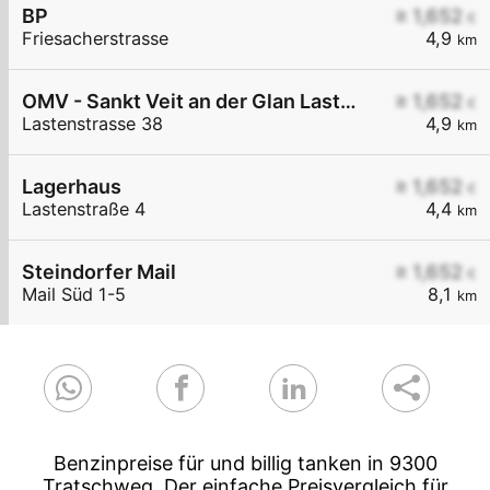
BP
≥ 1,652
€
Friesacherstrasse
4,9
km
OMV - Sankt Veit an der Glan Lastenstraße 38
≥ 1,652
€
Lastenstrasse 38
4,9
km
Lagerhaus
≥ 1,652
€
Lastenstraße 4
4,4
km
Steindorfer Mail
≥ 1,652
€
Mail Süd 1-5
8,1
km
Benzinpreise für und billig tanken in 9300
Tratschweg. Der einfache Preisvergleich für