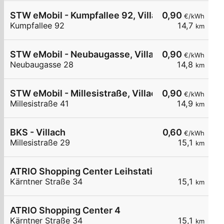
STW eMobil - Kumpfallee 92, Villach
0,90
€/kWh
Kumpfallee 92
14,7
km
STW eMobil - Neubaugasse, Villach
0,90
€/kWh
Neubaugasse 28
14,8
km
STW eMobil - Millesistraße, Villach
0,90
€/kWh
Millesistraße 41
14,9
km
BKS - Villach
0,60
€/kWh
Millesistraße 29
15,1
km
ATRIO Shopping Center Leihstation 2
Kärntner Straße 34
15,1
km
ATRIO Shopping Center 4
Kärntner Straße 34
15,1
km