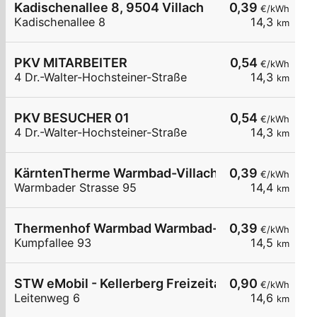
Kadischenallee 8, 9504 Villach
0,39
€/kWh
Kadischenallee 8
14,3
km
PKV MITARBEITER
0,54
€/kWh
4 Dr.-Walter-Hochsteiner-Straße
14,3
km
PKV BESUCHER 01
0,54
€/kWh
4 Dr.-Walter-Hochsteiner-Straße
14,3
km
KärntenTherme Warmbad-Villach
0,39
€/kWh
Warmbader Strasse 95
14,4
km
Thermenhof Warmbad Warmbad-Villach
0,39
€/kWh
Kumpfallee 93
14,5
km
STW eMobil - Kellerberg Freizeitanlage
0,90
€/kWh
Leitenweg 6
14,6
km