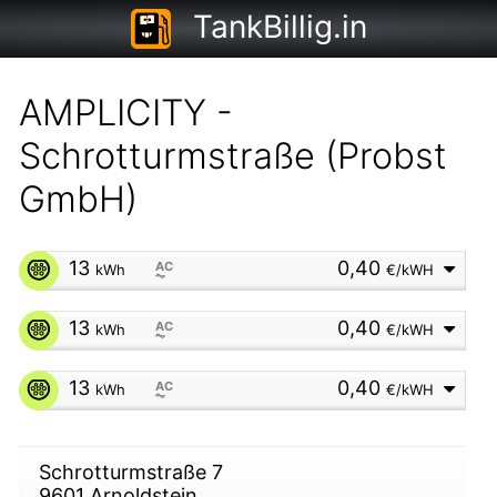
TankBillig.in
AMPLICITY -
Schrotturmstraße (Probst
GmbH)
13
0,40
AC
kWh
€/kWH
⏦
13
0,40
AC
kWh
€/kWH
⏦
13
0,40
AC
kWh
€/kWH
⏦
Schrotturmstraße 7
9601
Arnoldstein