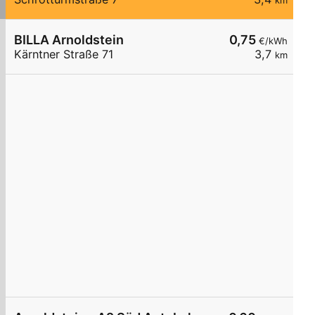
km
BILLA Arnoldstein
0,75
€/kWh
Kärntner Straße 71
3,7
km