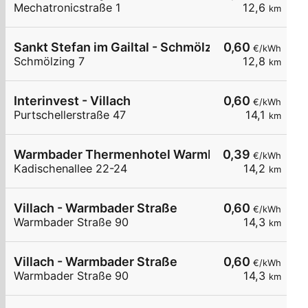
Mechatronicstraße 1
12,6
km
Sankt Stefan im Gailtal - Schmölzing - Gemeinde
0,60
€/kWh
Schmölzing 7
12,8
km
Interinvest - Villach
0,60
€/kWh
Purtschellerstraße 47
14,1
km
Warmbader Thermenhotel Warmbad-Villach
0,39
€/kWh
Kadischenallee 22-24
14,2
km
Villach - Warmbader Straße
0,60
€/kWh
Warmbader Straße 90
14,3
km
Villach - Warmbader Straße
0,60
€/kWh
Warmbader Straße 90
14,3
km