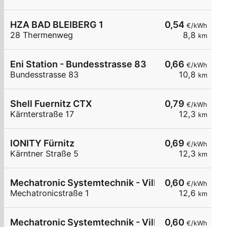
HZA BAD BLEIBERG 1
0,54
€/kWh
28 Thermenweg
8,8
km
Eni Station - Bundesstrasse 83
0,66
€/kWh
Bundesstrasse 83
10,8
km
Shell Fuernitz CTX
0,79
€/kWh
Kärnterstraße 17
12,3
km
IONITY Fürnitz
0,69
€/kWh
Kärntner Straße 5
12,3
km
Mechatronic Systemtechnik - Villach
0,60
€/kWh
Mechatronicstraße 1
12,6
km
Mechatronic Systemtechnik - Villach
0,60
€/kWh