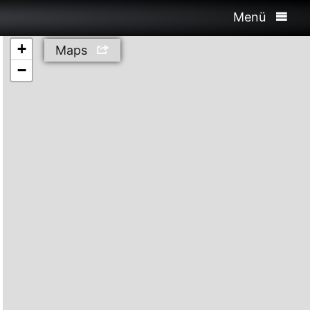
Menü
+
Maps
−