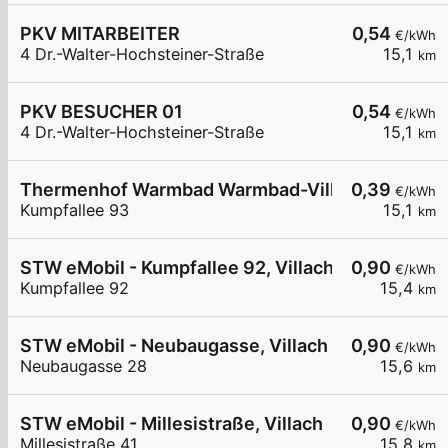
PKV MITARBEITER
0,54
€/kWh
4 Dr.-Walter-Hochsteiner-Straße
15,1
km
PKV BESUCHER 01
0,54
€/kWh
4 Dr.-Walter-Hochsteiner-Straße
15,1
km
Thermenhof Warmbad Warmbad-Villach
0,39
€/kWh
Kumpfallee 93
15,1
km
STW eMobil - Kumpfallee 92, Villach
0,90
€/kWh
Kumpfallee 92
15,4
km
STW eMobil - Neubaugasse, Villach
0,90
€/kWh
Neubaugasse 28
15,6
km
STW eMobil - Millesistraße, Villach
0,90
€/kWh
Millesistraße 41
15,8
km