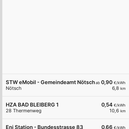
STW eMobil - Gemeindeamt Nötsch
0,90
ab
€/kWh
Nötsch
6,8
km
HZA BAD BLEIBERG 1
0,54
€/kWh
28 Thermenweg
10,6
km
Eni Station - Bundesstrasse 83
0,66
€/kWh