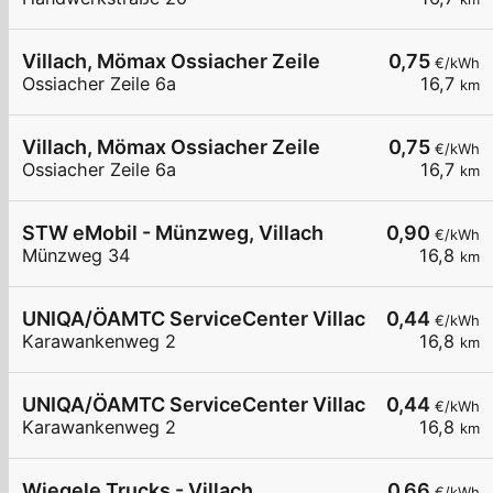
Villach, Mömax Ossiacher Zeile
0,75
€/kWh
Ossiacher Zeile 6a
16,7
km
Villach, Mömax Ossiacher Zeile
0,75
€/kWh
Ossiacher Zeile 6a
16,7
km
STW eMobil - Münzweg, Villach
0,90
€/kWh
Münzweg 34
16,8
km
UNIQA/ÖAMTC ServiceCenter Villach - AC1
0,44
€/kWh
Karawankenweg 2
16,8
km
UNIQA/ÖAMTC ServiceCenter Villach - AC2
0,44
€/kWh
Karawankenweg 2
16,8
km
Wiegele Trucks - Villach
0,66
€/kWh