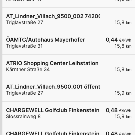
AT_Lindner_Villach_9500_002 7420083949 öffen
Triglavstraße 27
15,8
km
ÖAMTC/Autohaus Mayerhofer
0,44
€/kWh
Triglavstraße 31
15,8
km
ATRIO Shopping Center Leihstation 2
Kärntner Straße 34
15,8
km
AT_Lindner_Villach_9500_001 öffentlich
Triglavstraße 27
15,9
km
CHARGEWELL Golfclub Finkenstein 1
0,48
€/kWh
Slossrainweg 8
15,9
km
CHARGEWELL Golfclub Finkenstein 2
0,48
€/kWh