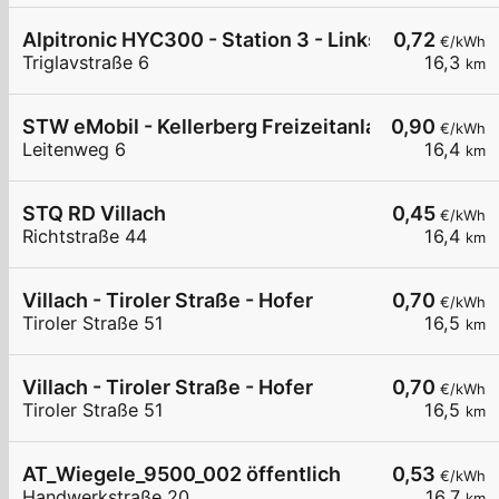
Alpitronic HYC300 - Station 3 - Links
0,72
€/kWh
Triglavstraße 6
16,3
km
STW eMobil - Kellerberg Freizeitanlage
0,90
€/kWh
Leitenweg 6
16,4
km
STQ RD Villach
0,45
€/kWh
Richtstraße 44
16,4
km
Villach - Tiroler Straße - Hofer
0,70
€/kWh
Tiroler Straße 51
16,5
km
Villach - Tiroler Straße - Hofer
0,70
€/kWh
Tiroler Straße 51
16,5
km
AT_Wiegele_9500_002 öffentlich
0,53
€/kWh
Handwerkstraße 20
16,7
km