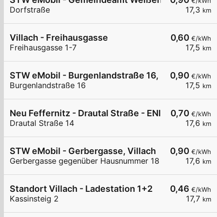
€/kWh
Dorfstraße
17,3
km
Villach - Freihausgasse
0,60
€/kWh
Freihausgasse 1-7
17,5
km
STW eMobil - Burgenlandstraße 16, 9500 Villach
0,90
€/kWh
Burgenlandstraße 16
17,5
km
Neu Feffernitz - Drautal Straße - ENI Tankstelle
0,70
€/kWh
Drautal Straße 14
17,6
km
STW eMobil - Gerbergasse, Villach
0,90
€/kWh
Gerbergasse gegenüber Hausnummer 18
17,6
km
Standort Villach - Ladestation 1+2
0,46
€/kWh
Kassinsteig 2
17,7
km