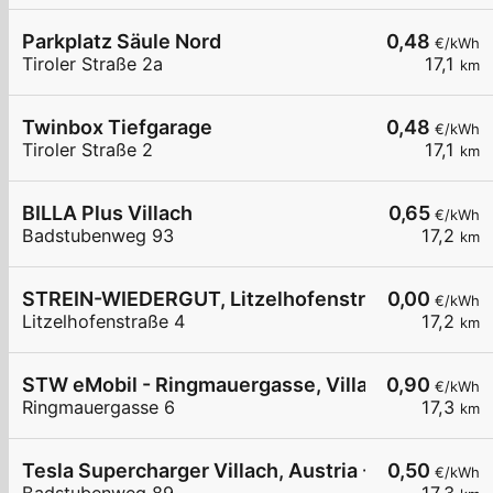
Parkplatz Säule Nord
0,48
€/kWh
Tiroler Straße 2a
17,1
km
Twinbox Tiefgarage
0,48
€/kWh
Tiroler Straße 2
17,1
km
BILLA Plus Villach
0,65
€/kWh
Badstubenweg 93
17,2
km
STREIN-WIEDERGUT, Litzelhofenstraße 4, Villac
0,00
€/kWh
Litzelhofenstraße 4
17,2
km
STW eMobil - Ringmauergasse, Villach
0,90
€/kWh
Ringmauergasse 6
17,3
km
Tesla Supercharger Villach, Austria - West
0,50
€/kWh