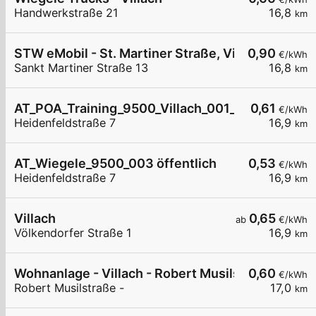
Handwerkstraße 21
16,8
km
STW eMobil - St. Martiner Straße, Villach
0,90
€/kWh
Sankt Martiner Straße 13
16,8
km
AT_POA_Training_9500_Villach_001_8220316617 h
0,61
€/kWh
Heidenfeldstraße 7
16,9
km
AT_Wiegele_9500_003 öffentlich
0,53
€/kWh
Heidenfeldstraße 7
16,9
km
Villach
0,65
ab
€/kWh
Völkendorfer Straße 1
16,9
km
Wohnanlage - Villach - Robert Musilstraße
0,60
€/kWh
Robert Musilstraße -
17,0
km