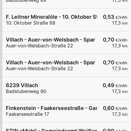
Badstubenweg 89
17,3
km
F. Leitner Mineralöle - 10. Oktober Straße I
0,53
€/kWh
10. Oktober Straße 68
17,3
km
Villach - Auer-von-Welsbach - Spar
0,70
€/kWh
Auer-von-Welsbach-Straße 22
17,3
km
Villach - Auer-von-Welsbach - Spar
0,70
€/kWh
Auer-von-Welsbach-Straße 22
17,3
km
6239 Villach
0,49
€/kWh
Badstubenweg 90
17,3
km
Finkenstein - Faakerseestraße - Gasthof Feichte
0,60
€/kWh
Faakerseestraße 17
17,3
km
STW eMobil - Gemeindeamt Weißenstein
0,90