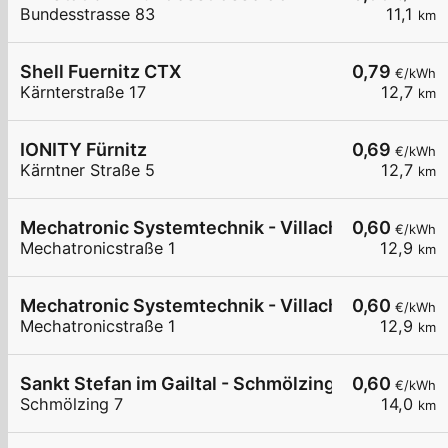
Bundesstrasse 83
11,1
km
Shell Fuernitz CTX
0,79
€/kWh
Kärnterstraße 17
12,7
km
IONITY Fürnitz
0,69
€/kWh
Kärntner Straße 5
12,7
km
Mechatronic Systemtechnik - Villach
0,60
€/kWh
Mechatronicstraße 1
12,9
km
Mechatronic Systemtechnik - Villach
0,60
€/kWh
Mechatronicstraße 1
12,9
km
Sankt Stefan im Gailtal - Schmölzing - Gemeinde
0,60
€/kWh
Schmölzing 7
14,0
km