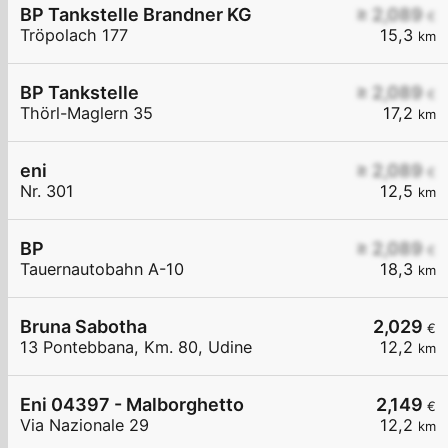
BP Tankstelle Brandner KG
≥ 2,089
€
Tröpolach 177
15,3
km
BP Tankstelle
≥ 2,089
€
Thörl-Maglern 35
17,2
km
eni
≥ 2,089
€
Nr. 301
12,5
km
BP
≥ 2,089
€
Tauernautobahn A-10
18,3
km
Bruna Sabotha
2,029
€
13 Pontebbana, Km. 80, Udine
12,2
km
Eni 04397 - Malborghetto
2,149
€
Via Nazionale 29
12,2
km