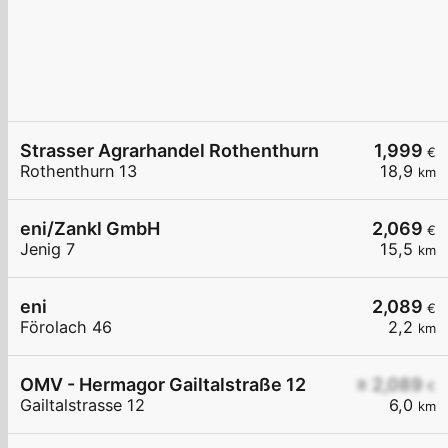
Strasser Agrarhandel Rothenthurn
1,999
€
Rothenthurn 13
18,9
km
eni/Zankl GmbH
2,069
€
Jenig 7
15,5
km
eni
2,089
€
Förolach 46
2,2
km
OMV - Hermagor Gailtalstraße 12
≥ 2,089
€
Gailtalstrasse 12
6,0
km