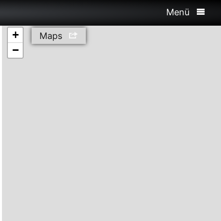
Menü
+
Maps
−