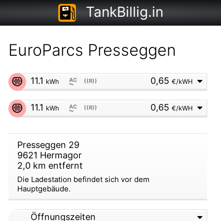
TankBillig.in
EuroParcs Presseggen
11.1
0,65
AC
kWh
((R))
€/kWH
⏦
11.1
0,65
AC
kWh
((R))
€/kWH
⏦
Presseggen 29
9621
Hermagor
2,0
km entfernt
Die Ladestation befindet sich vor dem
Hauptgebäude.
Öffnungszeiten