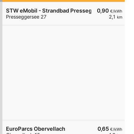
STW eMobil - Strandbad Presseggersee, Hermag
0,90
€/kWh
Presseggersee 27
2,1
km
EuroParcs Obervellach
0,65
€/kWh