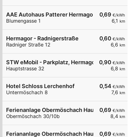
AAE Autohaus Patterer Hermagor
0,69
€/kWh
Blumengasse 1
6,1
km
Hermagor - Radnigerstraße
0,60
€/kWh
Radniger Straße 12
6,6
km
STW eMobil - Parkplatz, Hermagor Hauptstraße
0,90
€/kWh
Hauptstrasse 32
6,8
km
Hotel Schloss Lerchenhof
0,54
€/kWh
Untermöschach 8
7,6
km
Ferienanlage Obermöschach Haus 10b
0,69
€/kWh
Obermöschach 30/10b
8,4
km
Feriananlage Obermöschach Haus 7a
0,69
€/kWh