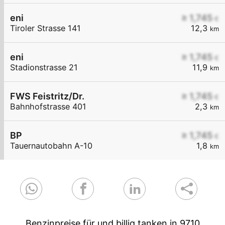
eni
≥ 1,745
€
Tiroler Strasse 141
12,3
km
eni
≥ 1,745
€
Stadionstrasse 21
11,9
km
FWS Feistritz/Dr.
≥ 1,745
€
Bahnhofstrasse 401
2,3
km
BP
≥ 1,745
€
Tauernautobahn A-10
1,8
km
Benzinpreise für und billig tanken in 9710