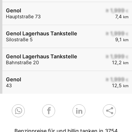
Genol
≥ 1,999
€
Hauptstraße 73
7,4
km
Genol Lagerhaus Tankstelle
≥ 1,999
€
Silostraße 5
9,1
km
Genol Lagerhaus Tankstelle
≥ 1,999
€
Bahnstraße 20
12,2
km
Genol
≥ 1,999
€
43
12,5
km
Benzinpreise für und billig tanken in 3754