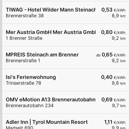
TIWAG - Hotel Wilder Mann Steinach
0,53
€/kWh
Brennerstraße 38
8,9
km
Mer Austria GmbH Mer Austria GmbH (MPREIS) - S
0,80
€/kWh
1 Brenner Straße
9,2
km
MPREIS Steinach am Brenner
0,65
ab
€/kWh
Brennerstraße 1
9,2
km
Isi's Ferienwohnung
0,40
€/kWh
Trinserstraße 78
9,6
km
OMV eMotion A13 Brennerautobahn 234 Gries a
0,69
€/kWh
Brennerautobahn 234
9,7
km
Adler Inn | Tyrol Mountain Resort
1,11
€/kWh
Madseit 690
9,9
km