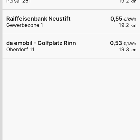
Persal 261
19,2
km
Raiffeisenbank Neustift
0,55
€/kWh
Gewerbezone 1
19,2
km
da emobil - Golfplatz Rinn
0,53
€/kWh
Oberdorf 11
19,3
km