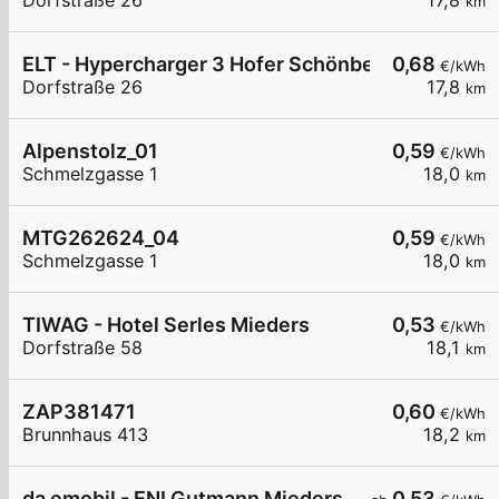
Dorfstraße 26
17,8
km
ELT - Hypercharger 3 Hofer Schönberg
0,68
€/kWh
Dorfstraße 26
17,8
km
Alpenstolz_01
0,59
€/kWh
Schmelzgasse 1
18,0
km
MTG262624_04
0,59
€/kWh
Schmelzgasse 1
18,0
km
TIWAG - Hotel Serles Mieders
0,53
€/kWh
Dorfstraße 58
18,1
km
ZAP381471
0,60
€/kWh
Brunnhaus 413
18,2
km
da emobil - ENI Gutmann Mieders
0,53