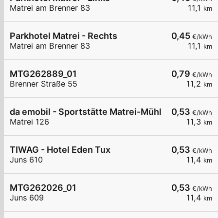
Matrei am Brenner 83
11,1
km
Parkhotel Matrei - Rechts
0,45
€/kWh
Matrei am Brenner 83
11,1
km
MTG262889_01
0,79
€/kWh
Brenner Straße 55
11,2
km
da emobil - Sportstätte Matrei-Mühlbachl-Pfons
0,53
€/kWh
Matrei 126
11,3
km
TIWAG - Hotel Eden Tux
0,53
€/kWh
Juns 610
11,4
km
MTG262026_01
0,53
€/kWh
Juns 609
11,4
km