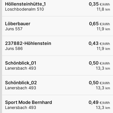
Höllensteinhütte_1
0,35
€/kWh
Loschbodenalm 510
11,8
km
Löberbauer
0,65
€/kWh
Juns 557
11,9
km
237882-Höhlenstein
0,43
€/kWh
Juns 586
11,9
km
Schönblick_01
0,50
€/kWh
Lanersbach 493
13,3
km
Schönblick_02
0,50
€/kWh
Lanersbach 493
13,3
km
Sport Mode Bernhard
0,49
€/kWh
Lanersbach 493
13,3
km