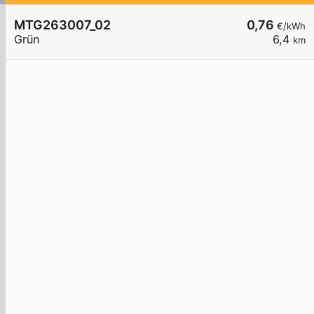
MTG263007_02
0,76
€/kWh
Grün
6,4
km