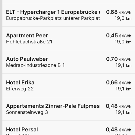
ELT - Hypercharger 1 Europabrücke unterer Parkp
0,68
€/kWh
Europabrücke-Parkplatz unterer Parkplatz
19,0
km
Apartment Peer
0,45
€/kWh
Höhlebachstraße 21
19,0
km
Auto Paulweber
0,70
€/kWh
Medraz-Industriezone B 1
19,1
km
Hotel Erika
0,66
€/kWh
Elferweg 22
19,1
km
Appartements Zinner-Pale Fulpmes
0,48
€/kWh
Sonnensteinweg 3
19,1
km
Hotel Persal
0,48
€/kWh