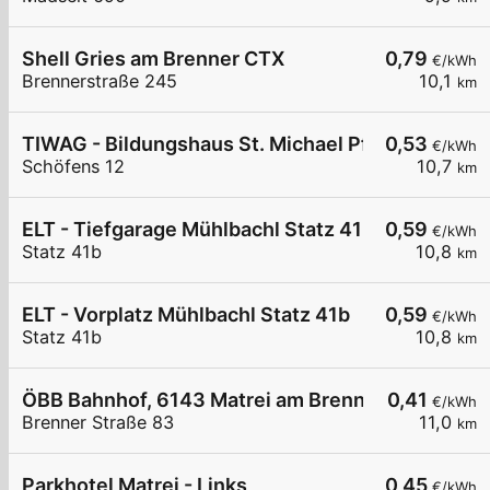
Shell Gries am Brenner CTX
0,79
€/kWh
Brennerstraße 245
10,1
km
TIWAG - Bildungshaus St. Michael Pfons
0,53
€/kWh
Schöfens 12
10,7
km
ELT - Tiefgarage Mühlbachl Statz 41b
0,59
€/kWh
Statz 41b
10,8
km
ELT - Vorplatz Mühlbachl Statz 41b
0,59
€/kWh
Statz 41b
10,8
km
ÖBB Bahnhof, 6143 Matrei am Brenner
0,41
€/kWh
Brenner Straße 83
11,0
km
Parkhotel Matrei - Links
0,45
€/kWh