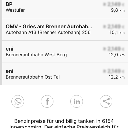
BP
≥ 2,149
€
Westufer
9,8
km
OMV - Gries am Brenner Autobahn A13 (Brenner Autobahn) 256
≥ 2,149
€
Autobahn A13 (Brenner Autobahn) 256
10,1
km
eni
≥ 2,149
€
Brennerautobahn West Berg
12,0
km
eni
≥ 2,149
€
Brennerautobahn Ost Tal
12,2
km
Benzinpreise für und billig tanken in 6154
Innerschmirn. Der einfache Preisvergleich für