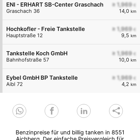
ENI - ERHART SB-Center Graschach
≥ 1,969
€
Graschach 36
14,0
km
Hochkofler - Freie Tankstelle
≥ 1,969
€
Hauptstraße 12
9,5
km
Tankstelle Koch GmbH
≥ 1,969
€
Bahnhofstraße 57
10,0
km
Eybel GmbH BP Tankstelle
≥ 1,969
€
Aibl 72
4,2
km
Benzinpreise für und billig tanken in 8551
Aichberg. Der einfache Preisvergleich für